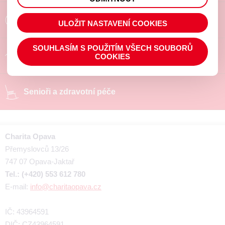
prohlížené zboží apod.
Poradíme a pomůžeme
ULOŽIT NASTAVENÍ COOKIES
SOUHLASÍM S POUŽITÍM VŠECH SOUBORŮ
Chráněné pracoviště
COOKIES
Senioři a zdravotní péče
Charita Opava
Přemyslovců 13/26
747 07 Opava-Jaktař
Tel.: (+420) 553 612 780
E-mail:
info@charitaopava.cz
IČ: 43964591
DIČ: CZ43964591