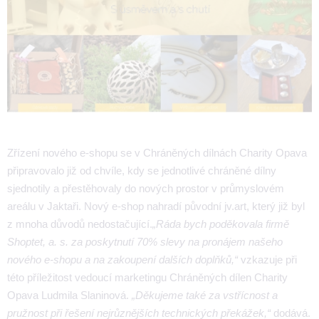
Zřízení nového e-shopu se v Chráněných dílnách Charity Opava
připravovalo již od chvíle, kdy se jednotlivé chráněné dílny
sjednotily a přestěhovaly do nových prostor v průmyslovém
areálu v Jaktaři. Nový e-shop nahradí původní jv.art, který již byl
z mnoha důvodů nedostačující.
„Ráda bych poděkovala firmě
Shoptet, a. s. za poskytnutí 70% slevy na pronájem našeho
nového e-shopu a na zakoupení dalších doplňků,“
vzkazuje při
této příležitost vedoucí marketingu Chráněných dílen Charity
Opava Ludmila Slaninová.
„Děkujeme také za vstřícnost a
pružnost při řešení nejrůznějších technických překážek,“
dodává.