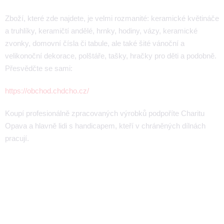
Zboží, které zde najdete, je velmi rozmanité: keramické květináče
a truhlíky, keramičtí andělé, hrnky, hodiny, vázy, keramické
zvonky, domovní čísla či tabule, ale také šité vánoční a
velikonoční dekorace, polštáře, tašky, hračky pro děti a podobně.
Přesvědčte se sami:
https://obchod.chdcho.cz/
Koupí profesionálně zpracovaných výrobků podpoříte Charitu
Opava a hlavně lidi s handicapem, kteří v chráněných dílnách
pracují.