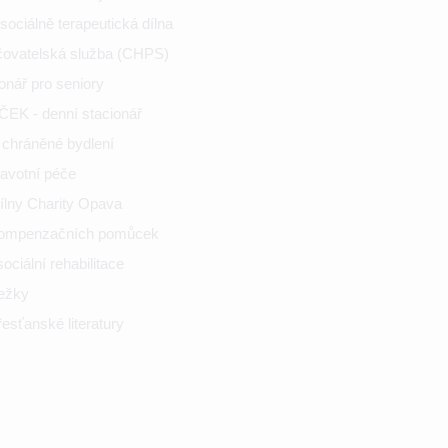
ociálně terapeutická dílna
ečovatelská služba (CHPS)
onář pro seniory
K - denní stacionář
chráněné bydlení
ravotní péče
ílny Charity Opava
kompenzačních pomůcek
ciální rehabilitace
nežky
esťanské literatury