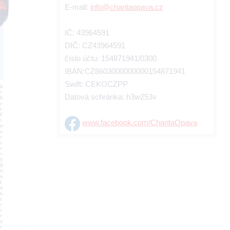
E-mail:
info@charitaopava.cz
IČ: 43964591
DIČ: CZ43964591
číslo účtu: 154871941/0300
IBAN:CZ8603000000000154871941
Swift: CEKOCZPP
Datová schránka: h3w253v
www.facebook.com/CharitaOpava