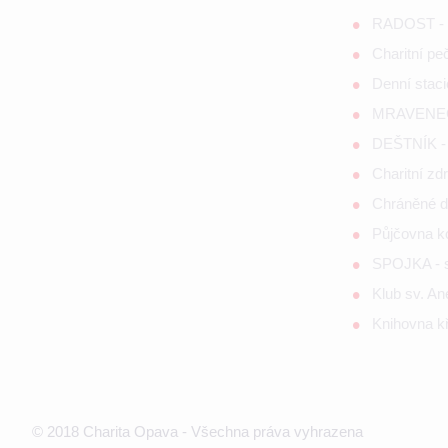
RADOST - s
Charitní p
Denní staci
MRAVENEČE
DEŠTNÍK - 
Charitní zd
Chráněné d
Půjčovna 
SPOJKA - so
Klub sv. A
Knihovna kř
© 2018 Charita Opava - Všechna práva vyhrazena