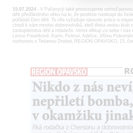
15.07.2024
- V Paľanycji také provozujeme volnočasovou a
děti předškolního věku na to, že posléze nastoupí do čes
pořádali Den dětí. To vše vyžaduje spoustu práce a or
chodí k nám mnoho dobrovolníků, kteří třeba vedou klub 
zastupitelstva dětí a mládeže. Velmi děkuji za sebe i nás
Lence Pavelkové, Karin, Petrovi, Adélce, Jiřímu Pokorn
rozhovoru s Tetianou Drobot, REGION OPAVSKO, 15. če