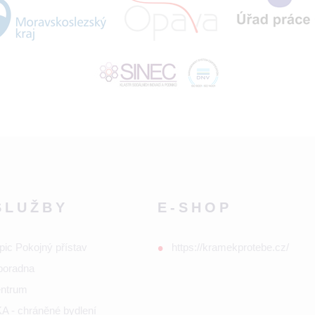
SLUŽBY
E-SHOP
pic Pokojný přístav
https://kramekprotebe.cz/
poradna
entrum
 - chráněné bydlení