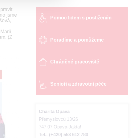
pravit
vno jsme
Pomoc lidem s postižením
šová,
Marii,
em. (Z
Poradíme a pomůžeme
Chráněné pracoviště
Senioři a zdravotní péče
Charita Opava
Přemyslovců 13/26
747 07 Opava-Jaktař
Tel.: (+420) 553 612 780