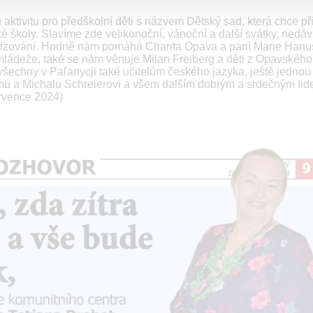
ktivitu pro předškolní děti s názvem Dětský sad, která chce při
ké školy. Slavíme zde velikonoční, vánoční a další svátky, nedá
ganizování. Hodně nám pomáhá Charita Opava a paní Marie Hanu
mládeže, také se nám věnuje Milan Freiberg a děti z Opavského
 všechny v Paľanycji také učitelům českého jazyka, ještě jednou 
ému a Michalu Schreierovi a všem dalším dobrým a srdečným lid
rvence 2024)