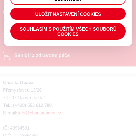
prohlížené zboží apod.
Poradíme a pomůžeme
ULOŽIT NASTAVENÍ COOKIES
SOUHLASÍM S POUŽITÍM VŠECH SOUBORŮ
Chráněné pracoviště
COOKIES
Senioři a zdravotní péče
Charita Opava
Přemyslovců 13/26
747 07 Opava-Jaktař
Tel.: (+420) 553 612 780
E-mail:
info@charitaopava.cz
IČ: 43964591
DIČ: CZ43964591