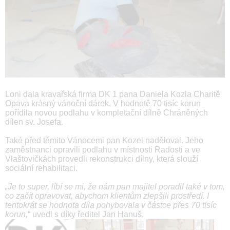
Loni dala kravařská firma DK 1 pana Daniela Kozla Charitě
Opava krásný vánoční dárek. V hodnotě 70 tisíc korun
pořídila novou podlahu v kompletační dílně Chráněných
dílen sv. Josefa.
Také před těmito Vánocemi pan Kozel naděloval. Jeho
zaměstnanci opravili podlahu v místnosti Radosti a ve
Vlaštovičkách provedli rekonstrukci dílny, která slouží
sociální rehabilitaci.
„Je to super, líbí se mi, že nám pan majitel poradil také v tom,
co začít opravovat, abychom klientům zlepšili prostředí. I
tentokrát se hodnota díla pohybovala v částce přes 70 tisíc
korun,
“ uvedl s díky ředitel Jan Hanuš.