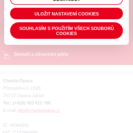
prohlížené zboží apod.
Poradíme a pomůžeme
ULOŽIT NASTAVENÍ COOKIES
SOUHLASÍM S POUŽITÍM VŠECH SOUBORŮ
Chráněné pracoviště
COOKIES
Senioři a zdravotní péče
Charita Opava
Přemyslovců 13/26
747 07 Opava-Jaktař
Tel.: (+420) 553 612 780
E-mail:
info@charitaopava.cz
IČ: 43964591
DIČ: CZ43964591