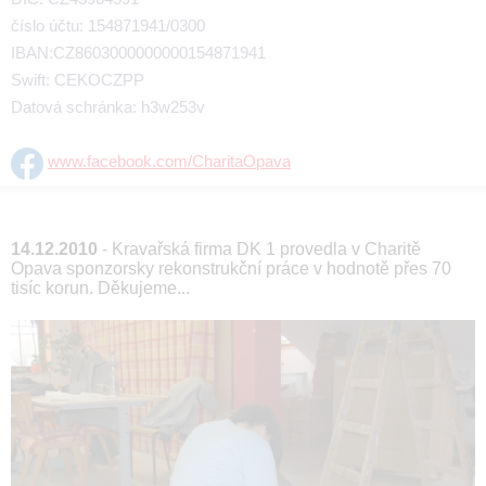
číslo účtu: 154871941/0300
IBAN:CZ8603000000000154871941
Swift: CEKOCZPP
Datová schránka: h3w253v
www.facebook.com/CharitaOpava
14.12.2010
- Kravařská firma DK 1 provedla v Charitě
Opava sponzorsky rekonstrukční práce v hodnotě přes 70
tisíc korun. Děkujeme...