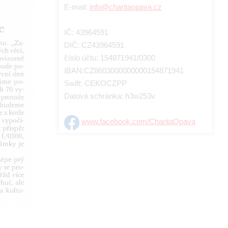
E-mail:
info@charitaopava.cz
IČ: 43964591
DIČ: CZ43964591
číslo účtu: 154871941/0300
IBAN:CZ8603000000000154871941
Swift: CEKOCZPP
Datová schránka: h3w253v
www.facebook.com/CharitaOpava