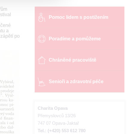
ářům
stival
Pomoc lidem s postižením
ičené
atu a
vzápětí po
Poradíme a pomůžeme
Chráněné pracoviště
Senioři a zdravotní péče
Charita Opava
Přemyslovců 13/26
747 07 Opava-Jaktař
Tel.: (+420) 553 612 780