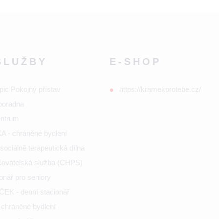
SLUŽBY
E-SHOP
pic Pokojný přístav
https://kramekprotebe.cz/
poradna
entrum
 - chráněné bydlení
ociálně terapeutická dílna
ečovatelská služba (CHPS)
onář pro seniory
K - denní stacionář
chráněné bydlení