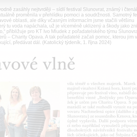
dně zasáhly nejtvrději – sídlí festival Slunovrat, známý i čten
aktuálně proměnila v přehlídku pomoci a soudržnosti. Samotný fe
plavové oblasti, ale díky včasným informacím jsme stačili většinu
erý tu voda napáchala, už je víceméně uklizený a škody jako zn
lo,“ přibližuje pro KT Ivo Mludek z pořadatelského týmu Slunovr
erů – Charity Opava. A tak pořadatelé začali pomoc, kterou jim 
ující, předávat dál. (Katolický týdeník, 1. října 2024)