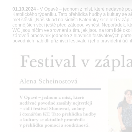
01.10.2024
- V Opavě – jednom z míst, které nedávné povo
Katolického týdeníku. Tato přehlídka hudby a kultury se 
měl štěstí. „Náš sklad na sídlišti Kateřinky sice leží v zá
cennějších věcí ještě před zátopou vynést. Nepořádek, kt
WC jsou ničím ve srovnání s tím, jak jsou na tom lidé oko
zároveň pracovník jednoho z hlavních festivalových partn
povodních nabídli příznivci festivalu i jeho pravidelní účink