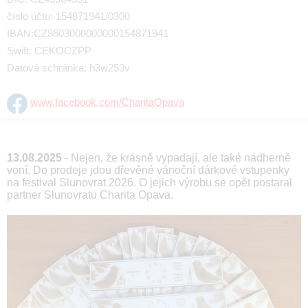
číslo účtu: 154871941/0300
IBAN:CZ8603000000000154871941
Swift: CEKOCZPP
Datová schránka: h3w253v
www.facebook.com/CharitaOpava
13.08.2025
- Nejen, že krásně vypadají, ale také nádherně
voní. Do prodeje jdou dřevěné vánoční dárkové vstupenky
na festival Slunovrat 2026. O jejich výrobu se opět postaral
partner Slunovratu Charita Opava.