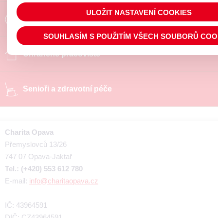
ULOŽIT NASTAVENÍ COOKIES
Poradíme a pomůžeme
SOUHLASÍM S POUŽITÍM VŠECH SOUBORŮ COO
Chráněné pracoviště
Senioři a zdravotní péče
Charita Opava
Přemyslovců 13/26
747 07 Opava-Jaktař
Tel.: (+420) 553 612 780
E-mail:
info@charitaopava.cz
IČ: 43964591
DIČ: CZ43964591