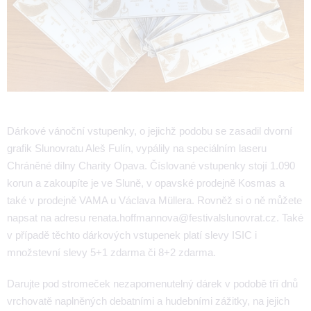
Dárkové vánoční vstupenky, o jejichž podobu se zasadil dvorní
grafik Slunovratu Aleš Fulín, vypálily na speciálním laseru
Chráněné dílny Charity Opava. Číslované vstupenky stojí 1.090
korun a zakoupíte je ve Sluně, v opavské prodejně Kosmas a
také v prodejně VAMA u Václava Müllera. Rovněž si o ně můžete
napsat na adresu renata.hoffmannova@festivalslunovrat.cz. Také
v případě těchto dárkových vstupenek platí slevy ISIC i
množstevní slevy 5+1 zdarma či 8+2 zdarma.
Darujte pod stromeček nezapomenutelný dárek v podobě tří dnů
vrchovatě naplněných debatními a hudebními zážitky, na jejich