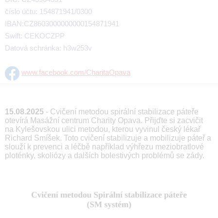
číslo účtu: 154871941/0300
IBAN:CZ8603000000000154871941
Swift: CEKOCZPP
Datová schránka: h3w253v
www.facebook.com/CharitaOpava
15.08.2025
- Cvičení metodou spirální stabilizace páteře
otevírá Masážní centrum Charity Opava. Přijďte si zacvičit
na Kylešovskou ulici metodou, kterou vyvinul český lékař
Richard Smíšek. Toto cvičení stabilizuje a mobilizuje páteř a
slouží k prevenci a léčbě například výhřezu meziobratlové
ploténky, skoliózy a dalších bolestivých problémů se zády.