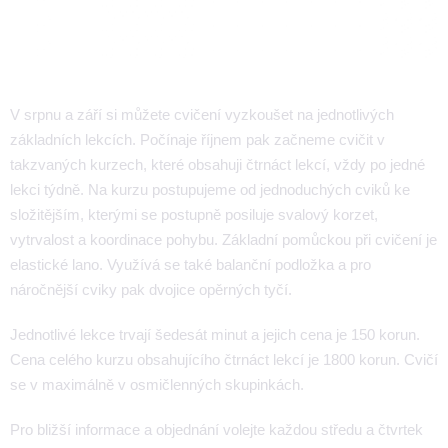
V srpnu a září si můžete cvičení vyzkoušet na jednotlivých
základních lekcích. Počínaje říjnem pak začneme cvičit v
takzvaných kurzech, které obsahuji čtrnáct lekcí, vždy po jedné
lekci týdně. Na kurzu postupujeme od jednoduchých cviků ke
složitějším, kterými se postupně posiluje svalový korzet,
vytrvalost a koordinace pohybu. Základní pomůckou při cvičení je
elastické lano. Využívá se také balanční podložka a pro
náročnější cviky pak dvojice opěrných tyčí.
Jednotlivé lekce trvají šedesát minut a jejich cena je 150 korun.
Cena celého kurzu obsahujícího čtrnáct lekcí je 1800 korun. Cvičí
se v maximálně v osmičlenných skupinkách.
Pro bližší informace a objednání volejte každou středu a čtvrtek