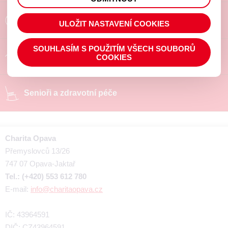
prohlížené zboží apod.
Poradíme a pomůžeme
ULOŽIT NASTAVENÍ COOKIES
SOUHLASÍM S POUŽITÍM VŠECH SOUBORŮ
Chráněné pracoviště
COOKIES
Senioři a zdravotní péče
Charita Opava
Přemyslovců 13/26
747 07 Opava-Jaktař
Tel.: (+420) 553 612 780
E-mail:
info@charitaopava.cz
IČ: 43964591
DIČ: CZ43964591