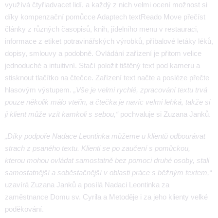
využívá čtyřiadvacet lidí, a každý z nich velmi ocení možnost si
díky kompenzační pomůcce Adaptech textReado Move přečíst
články z různých časopisů, knih, jídelního menu v restauraci,
informace z etiket potravinářských výrobků, příbalové letáky léků,
dopisy, smlouvy a podobně. Ovládání zařízení je přitom velice
jednoduché a intuitivní. Stačí položit tištěný text pod kameru a
stisknout tlačítko na čtečce. Zařízení text načte a posléze přečte
hlasovým výstupem.
„Vše je velmi rychlé, zpracování textu trvá
pouze několik málo vteřin, a čtečka je navíc velmi lehká, takže si
ji klient může vzít kamkoli s sebou,“
pochvaluje si Zuzana Janků.
„Díky podpoře Nadace Leontinka můžeme u klientů odbourávat
strach z psaného textu. Klienti se po zaučení s pomůckou,
kterou mohou ovládat samostatně bez pomoci druhé osoby, stali
samostatnější a soběstačnější v oblasti práce s běžným textem,“
uzavírá Zuzana Janků a posílá Nadaci Leontinka za
zaměstnance Domu sv. Cyrila a Metoděje i za jeho klienty velké
poděkování.