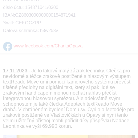
číslo účtu: 154871941/0300
IBAN:CZ8603000000000154871941
Swift: CEKOCZPP
Datová schránka: h3w253v
www.facebook.com/CharitaOpava
17.11.2023
- Je to takový malý zázrak techniky. Čtečka pro
nevidomé a těžce zrakově postižené s hlasovým výstupem
textReado Move umí pomocí kamerového systému převést
tištěné předlohy na digitální text, který si pak lidé se
zrakovým handicapem mohou nechat nahlas přečíst
integrovanou hlasovou syntézou. Ale adekvátně svým
schopnostem je také čtečka Adeptech textReado Move
drahá. V chráněném bydlení Domu sv. Cyrila a Metoděje pro
zrakově postižené ve Vlaštovičkách u Opavy si nyní tento
velmi užitečný přístroj mohli pořídit díky příspěvku Nadace
Leontinka ve výši 69.990 korun.