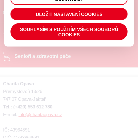
prohlížené zboží apod.
Poradíme a pomůžeme
ULOŽIT NASTAVENÍ COOKIES
SOUHLASÍM S POUŽITÍM VŠECH SOUBORŮ
Chráněné pracoviště
COOKIES
Senioři a zdravotní péče
Charita Opava
Přemyslovců 13/26
747 07 Opava-Jaktař
Tel.: (+420) 553 612 780
E-mail:
info@charitaopava.cz
IČ: 43964591
DIČ: CZ43964591