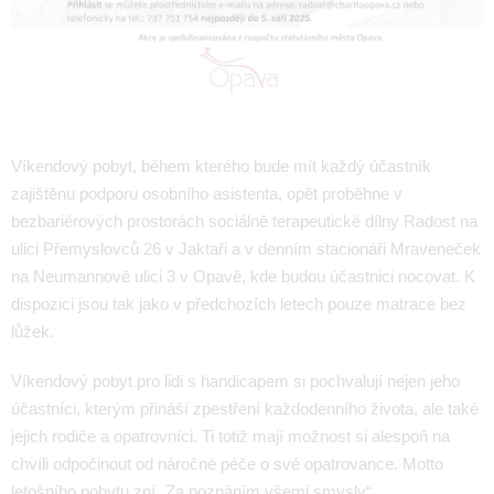
Víkendový pobyt, během kterého bude mít každý účastník
zajištěnu podporu osobního asistenta, opět proběhne v
bezbariérových prostorách sociálně terapeutické dílny Radost na
ulici Přemyslovců 26 v Jaktaři a v denním stacionáři Mraveneček
na Neumannově ulici 3 v Opavě, kde budou účastnici nocovat. K
dispozici jsou tak jako v předchozích letech pouze matrace bez
lůžek.
Víkendový pobyt pro lidi s handicapem si pochvalují nejen jeho
účastníci, kterým přináší zpestření každodenního života, ale také
jejich rodiče a opatrovníci. Ti totiž mají možnost si alespoň na
chvíli odpočinout od náročné péče o své opatrovance. Motto
letošního pobytu zní „Za poznáním všemi smysly“.