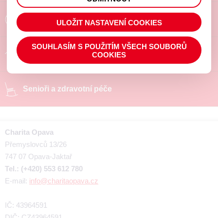
prohlížené zboží apod.
Poradíme a pomůžeme
ULOŽIT NASTAVENÍ COOKIES
SOUHLASÍM S POUŽITÍM VŠECH SOUBORŮ
Chráněné pracoviště
COOKIES
Senioři a zdravotní péče
Charita Opava
Přemyslovců 13/26
747 07 Opava-Jaktař
Tel.: (+420) 553 612 780
E-mail:
info@charitaopava.cz
IČ: 43964591
DIČ: CZ43964591