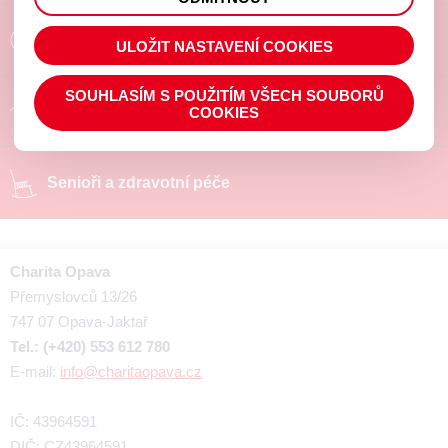
prohlížené zboží apod.
Poradíme a pomůžeme
ULOŽIT NASTAVENÍ COOKIES
SOUHLASÍM S POUŽITÍM VŠECH SOUBORŮ
Chráněné pracoviště
COOKIES
Senioři a zdravotní péče
Charita Opava
Přemyslovců 13/26
747 07 Opava-Jaktař
Tel.: (+420) 553 612 780
E-mail:
info@charitaopava.cz
IČ: 43964591
DIČ: CZ43964591