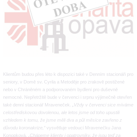
Klientům budou přes léto k dispozici také v Denním stacionáři pro
seniory, v Domě sv. Cyrila a Metoděje pro zrakově postižené
nebo v Chráněném a podporovaném bydlení pro duševně
nemocné. Nepřetržitě bude v červenci i srpnu výjimečně otevřen
také denní stacionář Mraveneček.
„Vždy v červenci sice míváme
celostřediskovou dovolenou, ale letos jsme od toho upustili
vzhledem k tomu, že jsme měli dva a půl měsíce zavřeno z
důvodu koronakrize,“
vysvětluje vedoucí Mravenečku Jana
Konopková.
„Chápeme klienty i opatrovníky, že jsou teď za