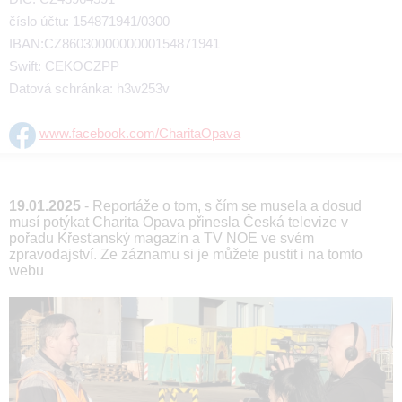
číslo účtu: 154871941/0300
IBAN:CZ8603000000000154871941
Swift: CEKOCZPP
Datová schránka: h3w253v
www.facebook.com/CharitaOpava
19.01.2025
- Reportáže o tom, s čím se musela a dosud
musí potýkat Charita Opava přinesla Česká televize v
pořadu Křesťanský magazín a TV NOE ve svém
zpravodajství. Ze záznamu si je můžete pustit i na tomto
webu