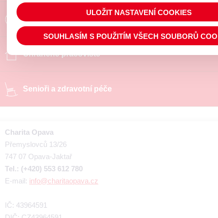
ULOŽIT NASTAVENÍ COOKIES
Poradíme a pomůžeme
SOUHLASÍM S POUŽITÍM VŠECH SOUBORŮ COO
Chráněné pracoviště
Senioři a zdravotní péče
Charita Opava
Přemyslovců 13/26
747 07 Opava-Jaktař
Tel.: (+420) 553 612 780
E-mail:
info@charitaopava.cz
IČ: 43964591
DIČ: CZ43964591