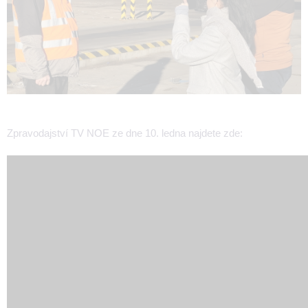
Zpravodajství TV NOE ze dne 10. ledna najdete zde: