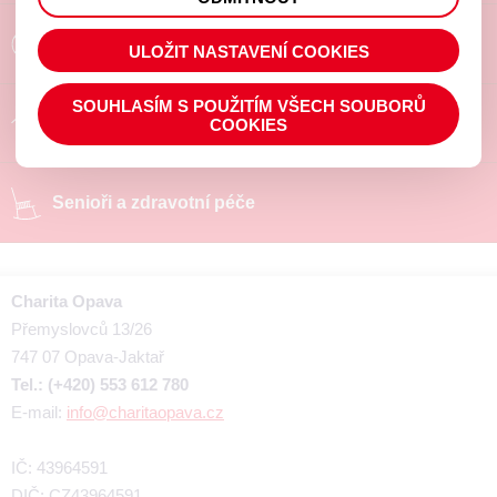
prohlížené zboží apod.
Poradíme a pomůžeme
ULOŽIT NASTAVENÍ COOKIES
SOUHLASÍM S POUŽITÍM VŠECH SOUBORŮ
Chráněné pracoviště
COOKIES
Senioři a zdravotní péče
Charita Opava
Přemyslovců 13/26
747 07 Opava-Jaktař
Tel.: (+420) 553 612 780
E-mail:
info@charitaopava.cz
IČ: 43964591
DIČ: CZ43964591