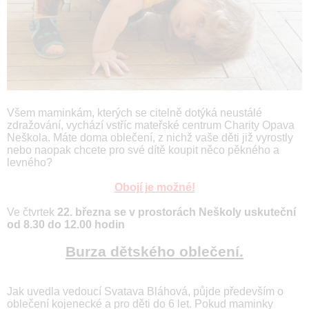
Všem maminkám, kterých se citelně dotýká neustálé
zdražování, vychází vstříc mateřské centrum Charity Opava
Neškola. Máte doma oblečení, z nichž vaše děti již vyrostly
nebo naopak chcete pro své dítě koupit něco pěkného a
levného?
Obojí je možné!
Ve čtvrtek
22. března se v prostorách Neškoly uskuteční
od 8.30 do 12.00 hodin
Burza dětského oblečení.
Jak uvedla vedoucí Svatava Bláhová, půjde především o
oblečení kojenecké a pro děti do 6 let. Pokud maminky