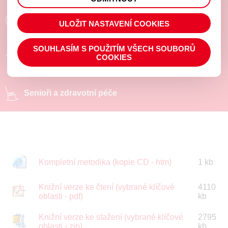
prohlížené zboží apod.
Poradíme a pomůžeme
ULOŽIT NASTAVENÍ COOKIES
SOUHLASÍM S POUŽITÍM VŠECH SOUBORŮ
Chráněné pracoviště
COOKIES
Senioři a zdravotní péče
Kompletní metodika (kopie CD - htm)
1 kb
Knižní verze ke čtení (vybrané klíčové
4110
oblasti - pdf)
kb
Knižní verze ke stažení (vybrané klíčové
2795
oblasti - zip)
kb