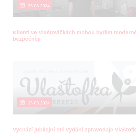
26.06.2024
Klienti ve Vlaštovičkách mohou bydlet moderně
bezpečněji
26.03.2024
Vychází jubilejní sté vydání zpravodaje Vlaštof