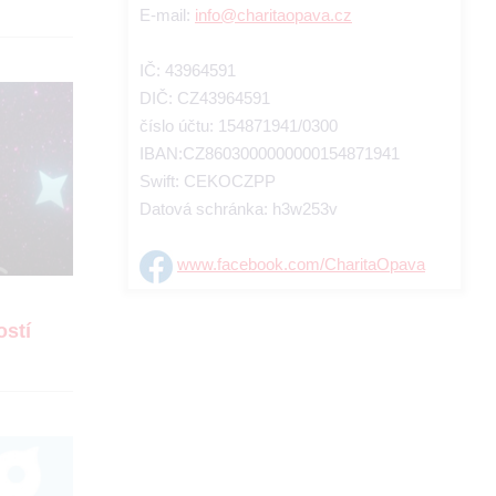
E-mail:
info@charitaopava.cz
IČ: 43964591
DIČ: CZ43964591
číslo účtu: 154871941/0300
IBAN:CZ8603000000000154871941
Swift: CEKOCZPP
Datová schránka: h3w253v
www.facebook.com/CharitaOpava
ostí