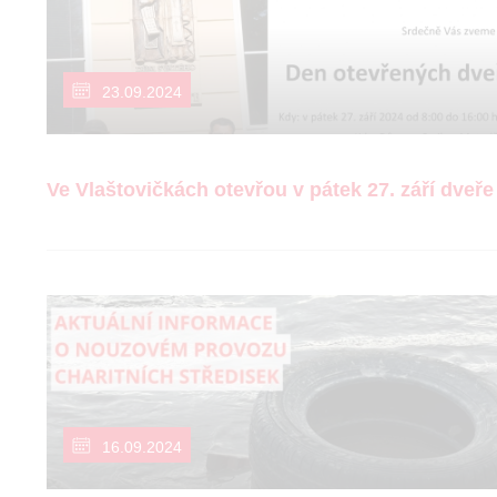
23.09.2024
Ve Vlaštovičkách otevřou v pátek 27. září dveře
16.09.2024