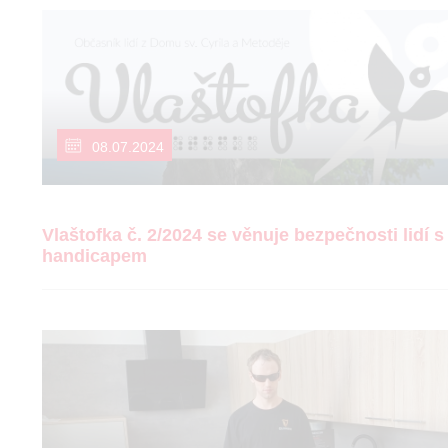
08.07.2024
Vlaštofka č. 2/2024 se věnuje bezpečnosti lidí s
handicapem