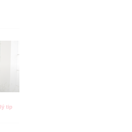
u
ý tip