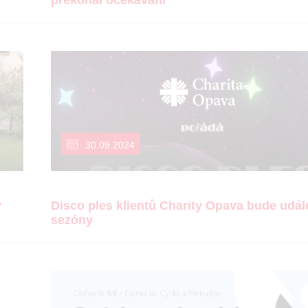
překonal očekávání
30.09.2024
y
Disco ples klientů Charity Opava bude udál
sezóny