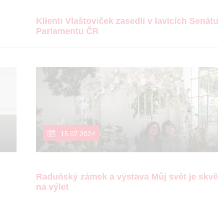
Klienti Vlaštoviček zasedli v lavicích Senát
Parlamentu ČR
15.07.2024
Raduňský zámek a výstava Můj svět je skvěl
na výlet