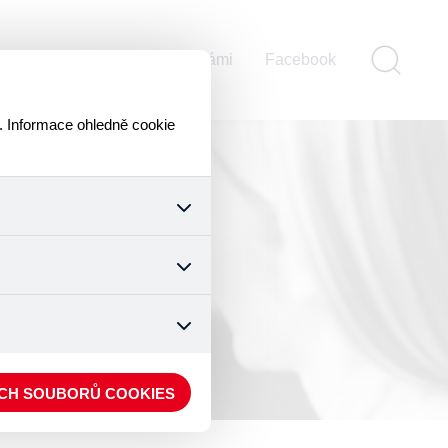
ontakty
Pomáhejte s námi
Facebook
. Informace ohledně cookie
k a všech jejich funkcí.
ouhlasu s uživáním cookies.
nonymizuje. Po anonymizaci
. Proto nedokážeme zjistit
ECH SOUBORŮ COOKIES