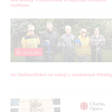
své klienty. Poslechněte si reportáž Českého
rozhlasu
18.10.2024
Ve Vlaštovičkách se radují z tandemové tříkolk