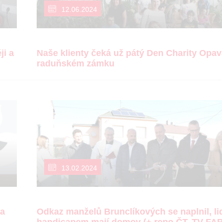
12.06.2024
ji a
Naše klienty čeká už pátý Den Charity Opav
raduňském zámku
13.02.2024
ka
Odkaz manželů Brunclíkových se naplnil, li