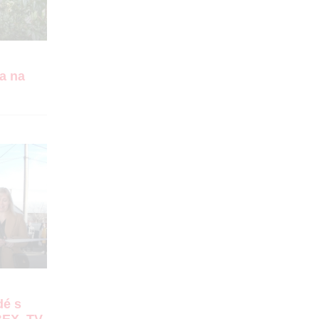
a na
dé s