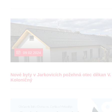
09.02.2024
Nové byty v Jarkovicích požehná otec děkan V.
Koloničný