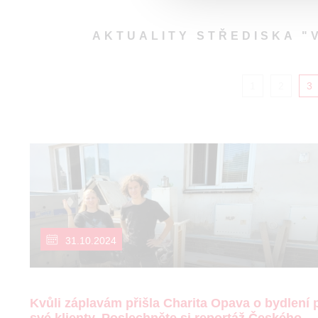
AKTUALITY STŘEDISKA "
1
2
3
31.10.2024
Kvůli záplavám přišla Charita Opava o bydlení 