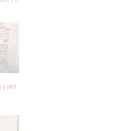
BEX, TV
ný kříž