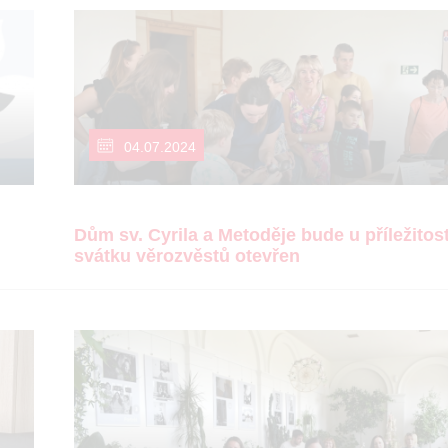
04.07.2024
Dům sv. Cyrila a Metoděje bude u příležitost
svátku věrozvěstů otevřen