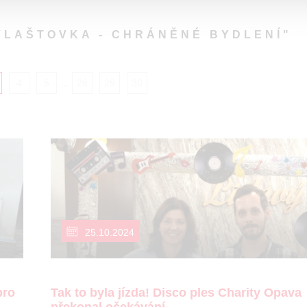
VLAŠTOVKA - CHRÁNĚNÉ BYDLENÍ"
...
4
5
28
29
30
25.10.2024
pro
Tak to byla jízda! Disco ples Charity Opava