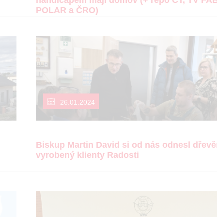
handicapem mají domov (+ repo ČT, TV FA
POLAR a ČRO)
26.01.2024
Biskup Martin David si od nás odnesl dřevě
vyrobený klienty Radosti