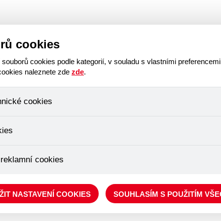
op
Náhradní plnění
Aktuality
Tříkrálová sbírka
K
rů cookies
ouborů cookies podle kategorií, v souladu s vlastními preferencemi
 cookies naleznete zde
zde
.
hnické cookies
, které jsou nezbytné ke správnému chování našich webových stráne
kies
ádání produktů v nákupním košíku, ovládání filtrů a také nastavení s
bí Váš souhlas a není možné jej ani odebrat.
ujeme skriptem společnosti Google Inc., která následně tato data a
 reklamní cookies
, protože anonymizované cookies nelze přiřadit konkrétnímu uživateli
é zboží apod.
épe cílit a vyhodnocovat marketingové kampaně.
ŽIT NASTAVENÍ COOKIES
SOUHLASÍM S POUŽITÍM VŠ