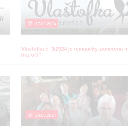
17.09.2024
Vlaštofka č. 3/2024 je tematicky zaměřena n
bez očí"
28.08.2024