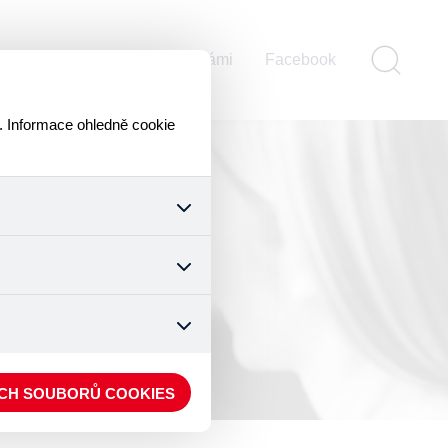
ontakty
Pomáhejte s námi
Facebook
. Informace ohledně cookie
k a všech jejich funkcí.
ouhlasu s uživáním cookies.
nonymizuje. Po anonymizaci
. Proto nedokážeme zjistit
ECH SOUBORŮ COOKIES