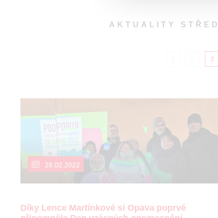
AKTUALITY STŘE
1
2
3
28.02.2022
Díky Lence Martínkové si Opava poprvé