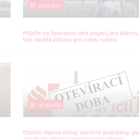
10.09.2020
Přijďte na Sportovní den (nejen) pro klienty
Vás skvělá zábava pro celou rodinu
30.06.2020
Charitu Opava čekají náročné prázdniny, p