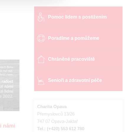
Pomoc lidem s postižením
Poradíme a pomůžeme
Chráněné pracoviště
Senioři a zdravotní péče
Charita Opava
Přemyslovců 13/26
747 07 Opava-Jaktař
i námi
Tel.: (+420) 553 612 780