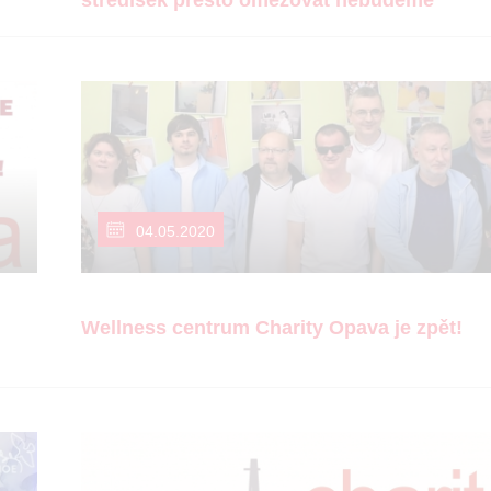
středisek přesto omezovat nebudeme
04.05.2020
Wellness centrum Charity Opava je zpět!