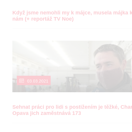
Když jsme nemohli my k májce, musela májka 
nám (+ reportáž TV Noe)
03.03.2021
Sehnat práci pro lidi s postižením je těžké, Char
Opava jich zaměstnává 173