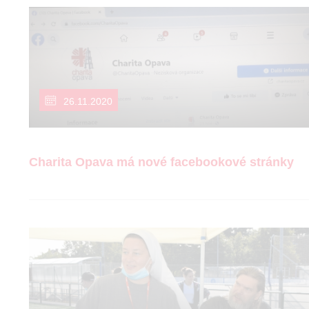
26.11.2020
Charita Opava má nové facebookové stránky