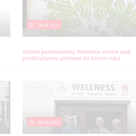
28.06.2021
Zelené permanentky Wellness centra mají
prodlouženou platnost do konce roku
29.04.2021