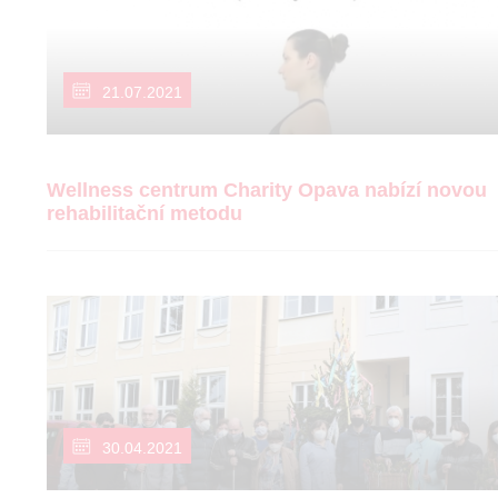
21.07.2021
Wellness centrum Charity Opava nabízí novou
rehabilitační metodu
30.04.2021