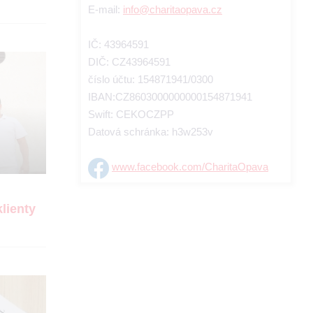
E-mail:
info@charitaopava.cz
IČ: 43964591
DIČ: CZ43964591
číslo účtu: 154871941/0300
IBAN:CZ8603000000000154871941
Swift: CEKOCZPP
Datová schránka: h3w253v
www.facebook.com/CharitaOpava
lienty