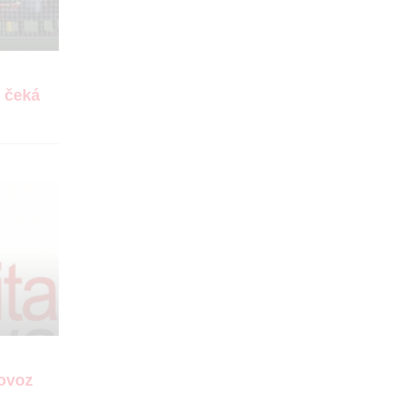
, čeká
rovoz