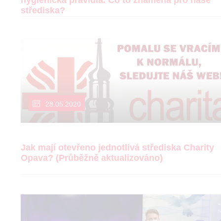
hygienická pravidla. Co to znamená pro naše
střediska?
28.05.2020
Jak mají otevřeno jednotlivá střediska Charity
Opava? (Průběžně aktualizováno)