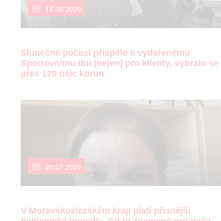
19.09.2020
Slunečné počasí přispělo k vydařenému
Sportovnímu dni (nejen) pro klienty, vybralo se
přes 120 tisíc korun
20.07.2020
V Moravskoslezském kraji platí přísnější