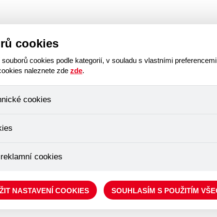
op
Náhradní plnění
Aktuality
Tříkrálová sbírka
K
rů cookies
ouborů cookies podle kategorií, v souladu s vlastními preferencemi
 cookies naleznete zde
zde
.
hnické cookies
, které jsou nezbytné ke správnému chování našich webových stráne
kies
ádání produktů v nákupním košíku, ovládání filtrů a také nastavení s
bí Váš souhlas a není možné jej ani odebrat.
ujeme skriptem společnosti Google Inc., která následně tato data a
 reklamní cookies
, protože anonymizované cookies nelze přiřadit konkrétnímu uživateli
é zboží apod.
épe cílit a vyhodnocovat marketingové kampaně.
ŽIT NASTAVENÍ COOKIES
SOUHLASÍM S POUŽITÍM VŠ