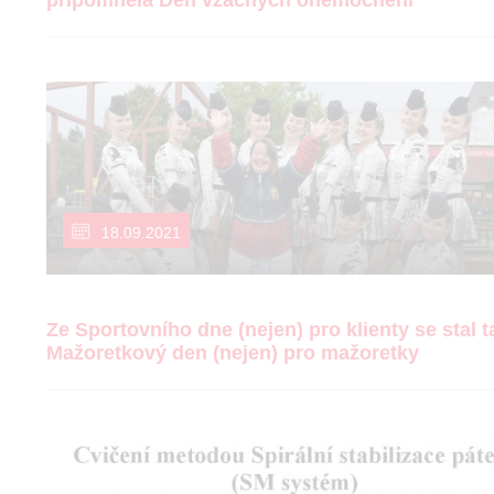
připomněla Den vzácných onemocnění
18.09.2021
Ze Sportovního dne (nejen) pro klienty se stal t
Mažoretkový den (nejen) pro mažoretky