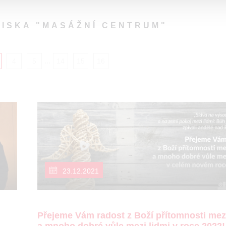
DISKA "MASÁŽNÍ CENTRUM"
...
4
5
14
15
16
23.12.2021
Přejeme Vám radost z Boží přítomnosti mez