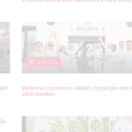
a mnoho dobré vůle mezi lidmi v roce 2022!
23.08.2021
aké
Wellness centrum v Jaktaři chystá pro své k
větší komfort